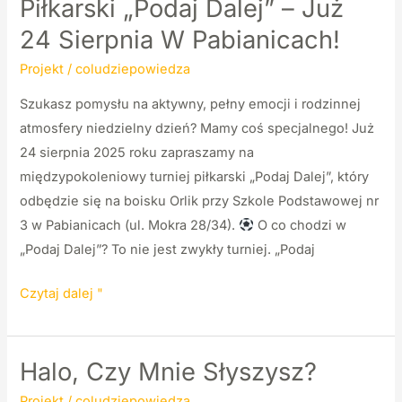
Piłkarski „Podaj Dalej” – Już
z
24 Sierpnia W Pabianicach!
Tomaszem
Bilickim
Projekt
/
coludziepowiedza
Szukasz pomysłu na aktywny, pełny emocji i rodzinnej
atmosfery niedzielny dzień? Mamy coś specjalnego! Już
24 sierpnia 2025 roku zapraszamy na
międzypokoleniowy turniej piłkarski „Podaj Dalej”, który
odbędzie się na boisku Orlik przy Szkole Podstawowej nr
3 w Pabianicach (ul. Mokra 28/34).
O co chodzi w
„Podaj Dalej”? To nie jest zwykły turniej. „Podaj
Czytaj dalej "
Międzypokoleniowy
Turniej
Piłkarski
Halo, Czy Mnie Słyszysz?
„Podaj
Projekt
/
coludziepowiedza