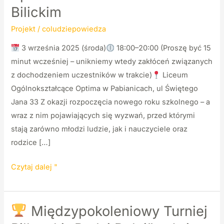
Bilickim
Projekt
/
coludziepowiedza
3 września 2025 (środa)
18:00–20:00 (Proszę być 15
minut wcześniej – unikniemy wtedy zakłóceń związanych
z dochodzeniem uczestników w trakcie)
Liceum
Ogólnokształcące Optima w Pabianicach, ul Świętego
Jana 33 Z okazji rozpoczęcia nowego roku szkolnego – a
wraz z nim pojawiających się wyzwań, przed którymi
stają zarówno młodzi ludzie, jak i nauczyciele oraz
rodzice […]
„Nowy
Czytaj dalej "
rozdział”
–
inspirujące
Międzypokoleniowy Turniej
spotkanie