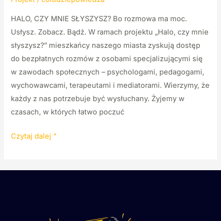
Dalej”
HALO, CZY MNIE SŁYSZYSZ? Bo rozmowa ma moc.
–
Usłysz. Zobacz. Bądź. W ramach projektu „Halo, czy mnie
już
słyszysz?” mieszkańcy naszego miasta zyskują dostęp
24
do bezpłatnych rozmów z osobami specjalizującymi się
sierpnia
w zawodach społecznych – psychologami, pedagogami,
w
wychowawcami, terapeutami i mediatorami. Wierzymy, że
Pabianicach!
każdy z nas potrzebuje być wysłuchany. Żyjemy w
czasach, w których łatwo poczuć
Halo,
Czytaj dalej "
czy
mnie
słyszysz?