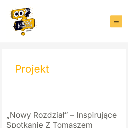
Przejdź
do
treści
Main
Men
Projekt
„Nowy Rozdział” – Inspirujące
Spotkanie Z Tomaszem